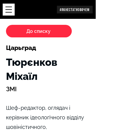
Дослідження
До списку
Царьград
Тюрєнков
Міхаїл
ЗМІ
Шеф-редактор, оглядач і
керівник ідеологічного відділу
шовіністичного,