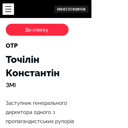
Дослідження
До списку
ОТР
Точілін
Константін
ЗМІ
Заступник генерального
директора одного з
пропагандистських рупорів