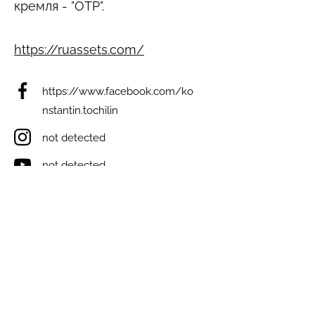
кремля - "ОТР".
https://ruassets.com/
https://www.facebook.com/ko
nstantin.tochilin
not detected
not detected
not detected
not detected
Виникли запитання? Ми на зв'язку;)
e-mail: inforulesua@gmail.com