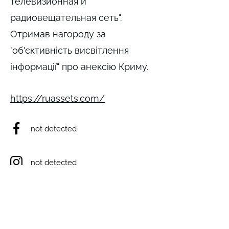
телевизионная и
радиовещательная сеть".
Отримав нагороду за
"об'єктивність висвітлення
інформації" про анексію Криму.
https://ruassets.com/
not detected
not detected
not detected
not detected
not detected