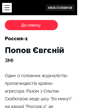
Дослідження
До списку
Россия-1
Попов Євгєній
ЗМІ
Один із головних журналістів-
пропагандистів країни-
агресора. Разом з Ольгою
Скабєєвою веде шоу "60 минут"
на каналі "Россия-2", де