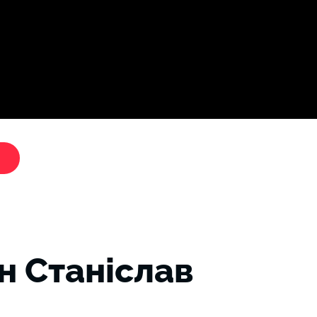
Дослі
"Критики путіна"
н Станіслав