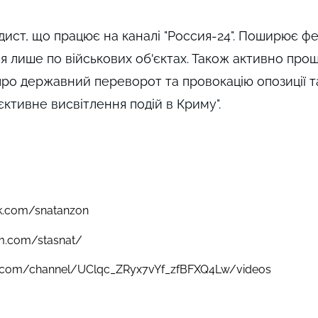
ист, що працює на каналі "Россия-24". Поширює фе
ся лише по військових об'єктах. Також активно про
про державний переворот та провокацію опозиції т
'єктивне висвітлення подій в Криму".
k.com/snatanzon
am.com/stasnat/
e.com/channel/UClqc_ZRyx7vYf_zfBFXQ4Lw/videos