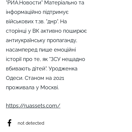
"РИА.Новости" Матеріально та
інформаційно підтримує
військових т.зв. "днр". На
сторінці у ВК активно поширює
антиукраїнську пропаганду,
насамперед пише емоційні
історії про те, як "ЗСУ нещадно
вбивають дітей". Уродженка
Одеси. Станом на 2021
проживала у Москві.
https://ruassets.com/
not detected