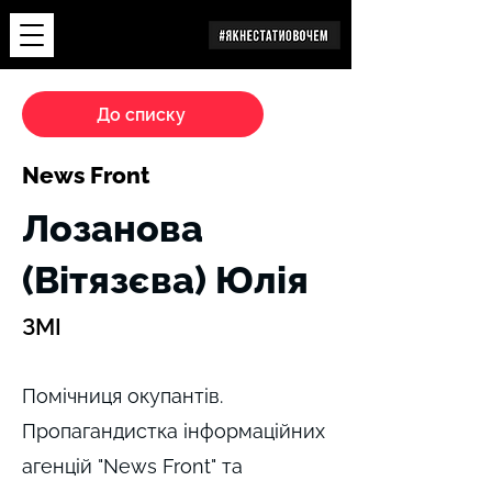
Дослідження
До списку
News Front
Лозанова
(Вітязєва) Юлія
ЗМІ
Помічниця окупантів.
Пропагандистка інформаційних
агенцій "News Front" та