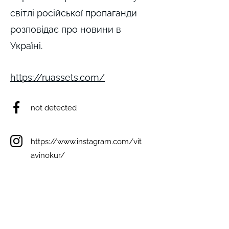
світлі російської пропаганди
розповідає про новини в
Україні.
https://ruassets.com/
not detected
https://www.instagram.com/vit
avinokur/
not detected
not detected
not detected