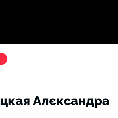
Дослі
"Критики путіна"
цкая Алєксандра