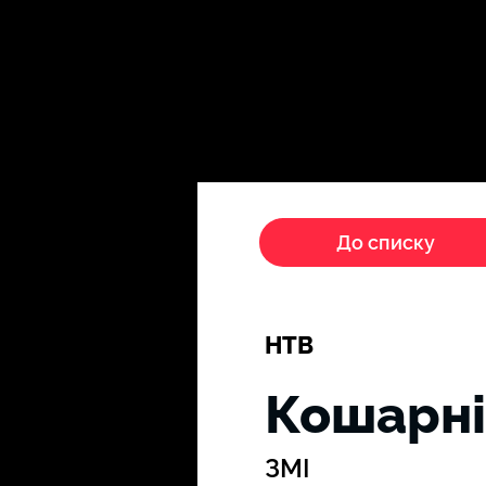
Головна
Пропагандисти
До списку
НТВ
Кошарні
ЗМІ