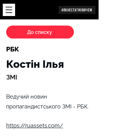
Дослідження
До списку
РБК
Костін Ілья
ЗМІ
Ведучий новин
пропагандистського ЗМІ - РБК.
https://ruassets.com/