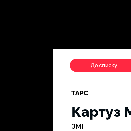
Головна
Пропагандисти
До списку
ТАРС
Картуз 
ЗМІ