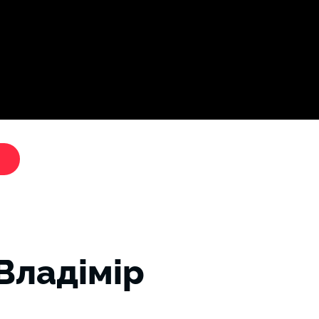
Дослі
"Критики путіна"
ладімір