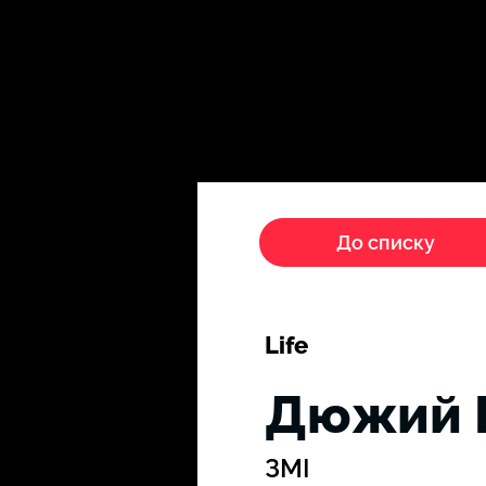
Головна
Пропагандисти
До списку
Life
Дюжий В
ЗМІ