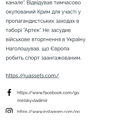
канале". Відвідував тимчасово
окупований Крим для участі у
пропагандистських заходах в
таборі "Артек". Не засудив
військове вторгнення в Україну.
Наголошував, що Європа
робить спорт заангажованим.
https://ruassets.com/
https://www.facebook.com/go
melsky.vladimir
https://www.instagram.com/go
melsky_vladimir/