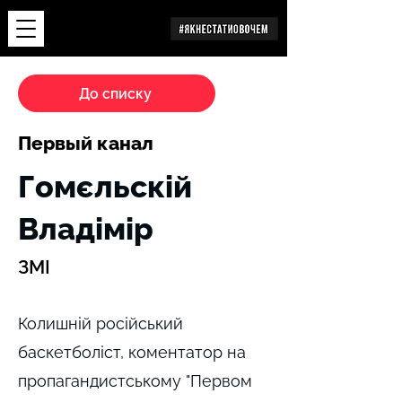
Дослідження
До списку
Первый канал
Гомєльскій
Владімір
ЗМІ
Колишній російський
баскетболіст, коментатор на
пропагандистському "Первом