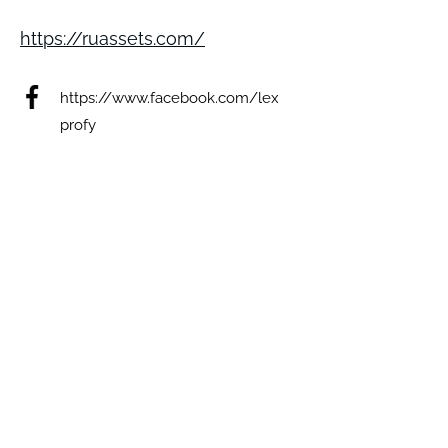
https://ruassets.com/
https://www.facebook.com/lex
profy
https://www.instagram.com/p/
Caesa7QLxD7/
not detected
https://www.youtube.com/cha
nnel/UCC04hqJ9SzrWH7ZGlpp
QZpA
https://t.me/VZV2022
Виникли запитання? Ми на зв'язку;)