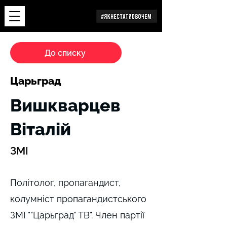
Дослідження
До списку
Царьград
Вишкварцев
Віталій
ЗМІ
Політолог, пропагандист,
колумніст пропагандистського
ЗМІ ""Царьград" ТВ". Член партії