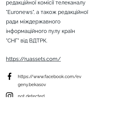
редакційної комісії телеканалу
"Euronews", а також редакційної
ради міждержавного
інформаційного пулу країн
"СНГ" від ВДТРК.
https://ruassets.com/
https://www.facebook.com/ev
geny.bekasov
not detected
not detected
not detected
not detected