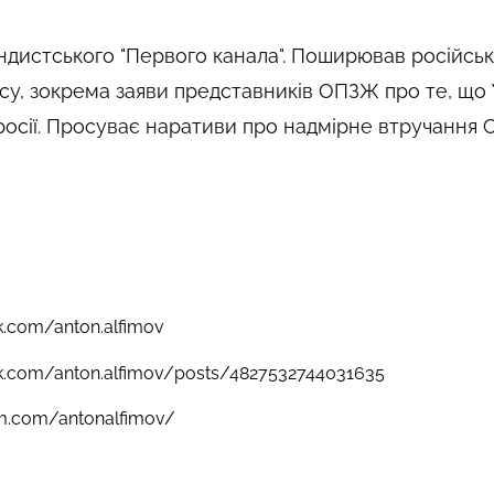
дистського "Первого канала". Поширював російськ
усу, зокрема заяви представників ОПЗЖ про те, що
росії. Просуває наративи про надмірне втручання 
k.com/anton.alfimov
k.com/anton.alfimov/posts/4827532744031635
am.com/antonalfimov/