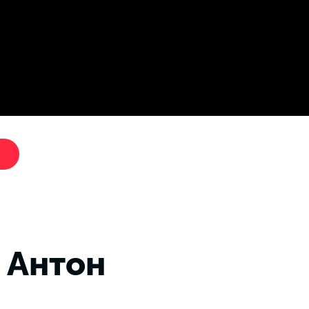
Дослі
"Критики путіна"
 Антон