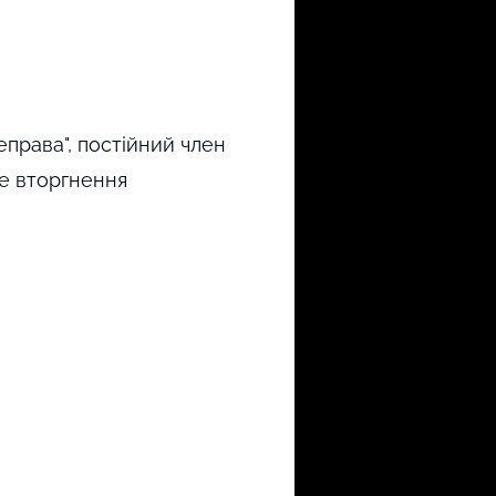
еправа", постійний член
ке вторгнення