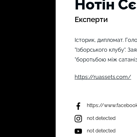
Нотін С
Експерти
Історик, дипломат. Гол
"Ізборського клубу". З
"боротьбою між сатаніз
https://ruassets.com/
https://www.facebook
not detected
not detected