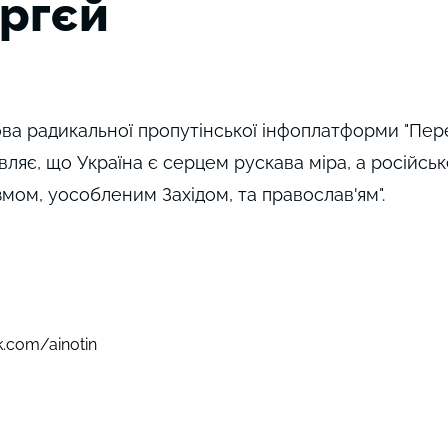
єргєй
ова радикальної пропутінської інфоплатформи "Пер
аявляє, що Україна є серцем рускава міра, а російсь
мом, уособленим Західом, та православ'ям".
.com/ainotin