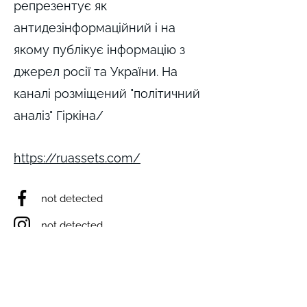
репрезентує як
антидезінформаційний і на
якому публікує інформацію з
джерел росії та України. На
каналі розміщений "політичний
аналіз" Гіркіна/
https://ruassets.com/
not detected
not detected
not detected
not detected
https://t.me/antideza