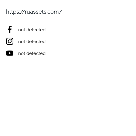
https://ruassets.com/
not detected
not detected
not detected
not detected
not detected
Виникли запитання? Ми на зв'язку;)
e-mail: inforulesua@gmail.com