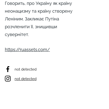
Говорить, про Україну як країну
неонацизму та країну створену
Леніним. Закликає Путіна
розчленити її, знищивши
сувернітет.
https://ruassets.com/
not detected
not detected
not detected
not detected