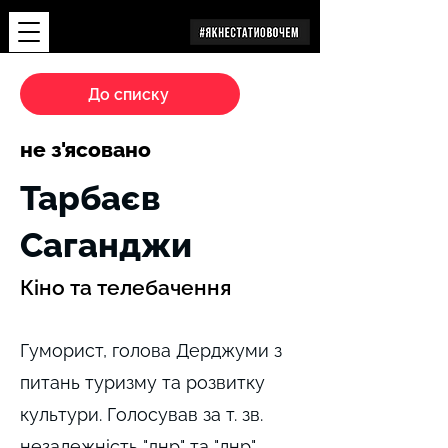
Дослідження
До списку
не з'ясовано
Тарбаєв
Саганджи
Кіно та телебачення
Гуморист, голова Дерджуми з
питань туризму та розвитку
культури. Голосував за т. зв.
незалежність "днр" та "лнр".