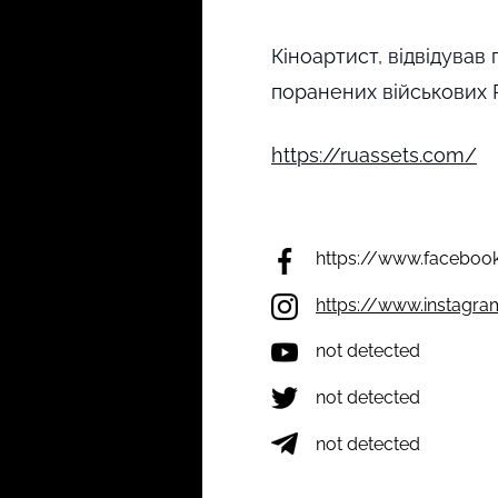
Кіноартист, відвідував
поранених військових Рос
https://ruassets.com/
https://www.faceboo
https://www.instagra
not detected
not detected
not detected