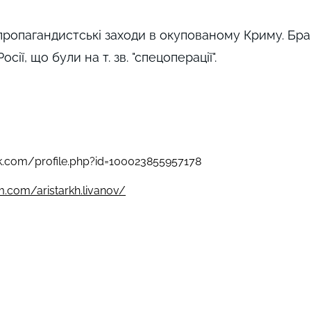
 пропагандистські заходи в окупованому Криму. Бра
ії, що були на т. зв. "спецоперації".
k.com/profile.php?id=100023855957178
m.com/aristarkh.livanov/