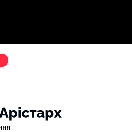
Дослі
"Критики путіна"
 Арістарх
ння