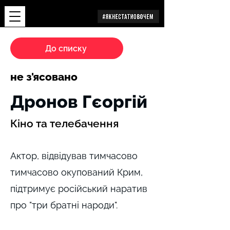
Дослідження
До списку
не з'ясовано
Дронов Гєоргій
Кіно та телебачення
Актор, відвідував тимчасово
тимчасово окупований Крим,
підтримує російський наратив
про "три братні народи".