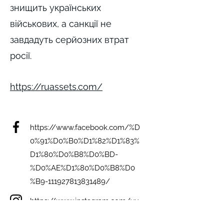
знищить українських
військових, а санкції не
завдадуть серйозних втрат
росії.
https://ruassets.com/
https://www.facebook.com/%D
0%91%D0%B0%D1%82%D1%83%
D1%80%D0%B8%D0%BD-
%D0%AE%D1%80%D0%B8%D0
%B9-111927813831489/
https://www.instagram.com/yu
ribaturin/