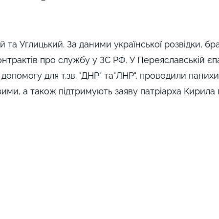
та Углицький. За даними української розвідки, бра
онтрактів про службу у ЗС РФ. У Переяславській єпар
допомогу для т.зв. "ДНР" та"ЛНР", проводили панихи
вими, а також підтримують заяву патріарха Кирила 