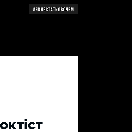
дження
октіст