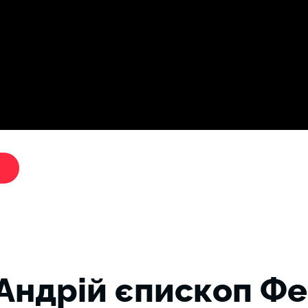
Дослі
"Критики путіна"
 Андрій єпископ Фе