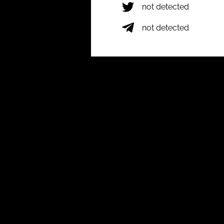
not detected
not detected