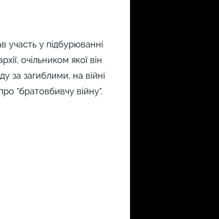
в участь у підбурюванні
хії, очільником якої він
ду за загиблими, на війні
про "братовбивчу війну".