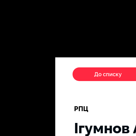
Головна
Пропагандисти
До списку
РПЦ
Ігумнов