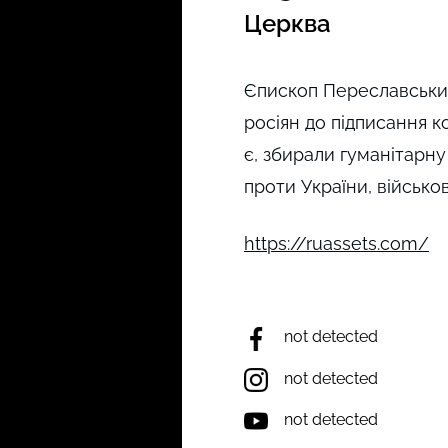
Церква
Єпископ Переславський 
росіян до підписання к
є, збирали гуманітарну 
проти України, військо
https://ruassets.com/
not detected
not detected
not detected