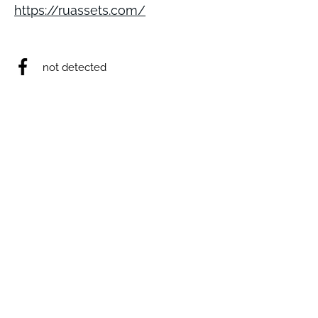
https://ruassets.com/
not detected
not detected
not detected
not detected
not detected
Виникли запитання? Ми на зв'язку;)