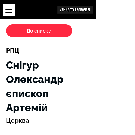
Дослідження
До списку
РПЦ
Снігур
Олександр
єпископ
Артемій
Церква