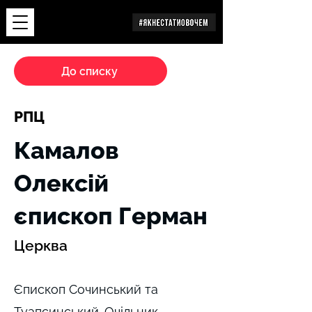
Дослідження
До списку
РПЦ
Камалов
Олексій
єпископ Герман
Церква
Єпископ Сочинський та
Туапсинський. Очільник