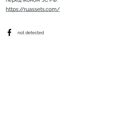
https://ruassets.com/
not detected
not detected
not detected
not detected
not detected
Виникли запитання? Ми на зв'язку;)