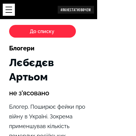
Дослідження
До списку
Блогери
Лєбєдєв
Артьом
не з'ясовано
Блогер. Поширює фейки про
війну в Україні. Зокрема
применшував кількість
померлих російських