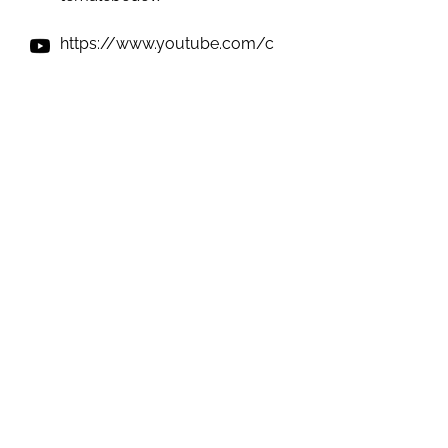
https://www.youtube.com/c
hannel/UCsKiNBoIWLpIxU6v
sAv3v3w
https://twitter.com/temalebe
dev
https://t.me/temablog
Виникли запитання? Ми на зв'язку;)
e-mail: inforulesua@gmail.com