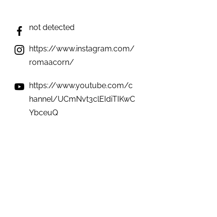
not detected
https://www.instagram.com/
romaacorn/
https://www.youtube.com/c
hannel/UCmNvt3clEIdiTIKwC
YbceuQ
not detected
not detected
Виникли запитання? Ми на зв'язку;)