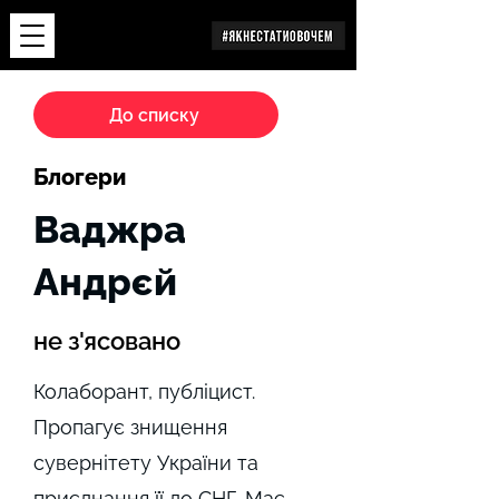
Дослідження
До списку
Блогери
Ваджра
Андрєй
не з'ясовано
Колаборант, публіцист.
Пропагує знищення
сувернітету України та
приєднання її до СНГ. Має